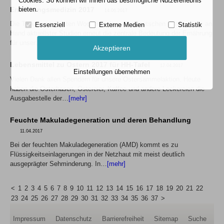
Cookies. So können wir Ihnen das bestmögliche Nutzererlebnis
bieten.
Ernährungsmedizin 2017
14.06.2017
Die Tagung am letzten Wochenende in der Deutschen Klinik zeigte an
Essenziell
Externe Medien
Statistik
Hand aktuellster Studien erneut die zentrale Bedeutung der Ernährung
für unser…
[mehr]
Akzeptieren
Lebensmittel zu Ostern 2017 für HH-Tafel
12.04.2017
Einstellungen übernehmen
Vielen Dank allen Spendern für unsere Ostersammelaktion. Heute
haben die Osterhasen, Ostereier, Kaffee und andere Leckereien die
Ausgabestelle der…
[mehr]
Feuchte Makuladegeneration und deren Behandlung
11.04.2017
Bei der feuchten Makuladegeneration (AMD) kommt es zu
Flüssigkeitseinlagerungen in der Netzhaut mit meist deutlich
ausgeprägter Sehminderung. In…
[mehr]
<
1
2
3
4
5
6
7
8
9
10
11
12
13
14
15
16
17
18
19
20
21
22
23
24
25
26
27
28
29
30
31
32
33
34
35
36
37
>
Impressum
Datenschutz
Barrierefreiheit
Sitemap
Suche