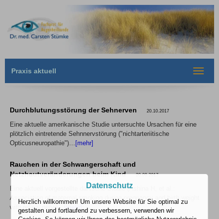
Praxis aktuell
Toggle
navigat
Durchblutungsstörung der Sehnerven
20.10.2017
Eine aktuelle amerikanische Studie untersuchte Ursachen für eine
plötzlich eintretende Sehnnervstörung ("nichtarteriitische
Opticusneuropathie")…
[mehr]
Rauchen in der Schwangerschaft und
Netzhautveränderungen beim Kind
20.09.2017
Datenschutz
Eine aktuell vorgestellte dänische Studie (Ashina H, et al.:
Association of maternal smoking during pregnancy and birth weight
Herzlich willkommen! Um unsere Website für Sie optimal zu
with retinal nerve…
[mehr]
gestalten und fortlaufend zu verbessern, verwenden wir