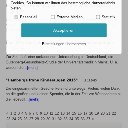
Cookies. So können wir Ihnen das bestmögliche Nutzererlebnis
Diabetische Retinopathie - neue Behandlungsansätze
bieten.
01.03.2016
Essenziell
Externe Medien
Statistik
Die proliferative diabetische Retinopathie (PDRP) stellt die schwere
Ausprägungsform der diabetes-bedingten Augenveränderungen dar.
Akzeptieren
Dabei entstehen…
[mehr]
Über 20% der Diabetiker haben Netzhautveränderungen
Einstellungen übernehmen
12.02.2016
Zur Zeit läuft eine umfassende Untersuchung in Deutschland, die
Gutenberg-Gesundheits-Studie der Universitätsmedizin Mainz. U. a.
werden die…
[mehr]
"Hamburgs frohe Kinderaugen 2015"
18.12.2015
Die eingesammelten Geschenke sind unterwegs! Vielen, vielen Dank
an die großen und kleinen Spender, die in der Zeit vor Weihnachten all
die liebevoll…
[mehr]
<
1
2
3
4
5
6
7
8
9
10
11
12
13
14
15
16
17
18
19
20
21
22
23
24
25
26
27
28
29
30
31
32
33
34
35
36
37
>