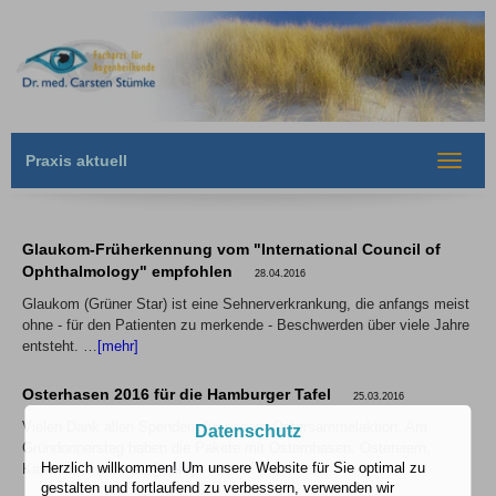
Praxis aktuell
Toggle
navigat
Glaukom-Früherkennung vom "International Council of
Ophthalmology" empfohlen
28.04.2016
Glaukom (Grüner Star) ist eine Sehnerverkrankung, die anfangs meist
ohne - für den Patienten zu merkende - Beschwerden über viele Jahre
entsteht. …
[mehr]
Osterhasen 2016 für die Hamburger Tafel
25.03.2016
Vielen Dank allen Spendern für unsere Ostersammelaktion. Am
Datenschutz
Gründonnerstag haben die Pakete mit Osternhasen, Ostereiern,
Herzlich willkommen! Um unsere Website für Sie optimal zu
Kaffee und andere…
[mehr]
gestalten und fortlaufend zu verbessern, verwenden wir