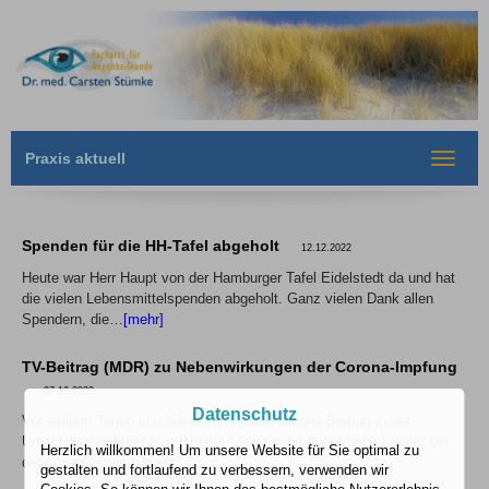
Praxis aktuell
Toggle
navigat
Spenden für die HH-Tafel abgeholt
12.12.2022
Heute war Herr Haupt von der Hamburger Tafel Eidelstedt da und hat
die vielen Lebensmittelspenden abgeholt. Ganz vielen Dank allen
Spendern, die…
[mehr]
TV-Beitrag (MDR) zu Nebenwirkungen der Corona-Impfung
07.12.2022
Datenschutz
Vor einigen Tagen erschien ein Dokumentations-Beitrag in der
Umschau des MDR zum Thema "Aufklärung über Impfschäden" bei
Herzlich willkommen! Um unsere Website für Sie optimal zu
der sogenannten…
[mehr]
gestalten und fortlaufend zu verbessern, verwenden wir