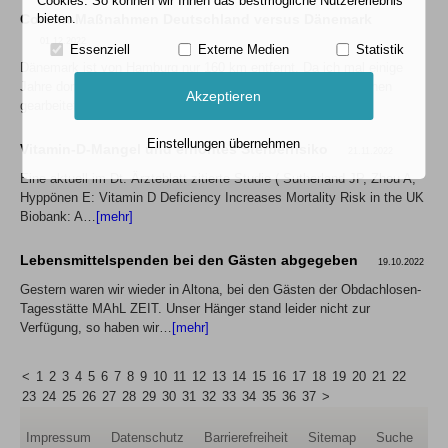
Cookies. So können wir Ihnen das bestmögliche Nutzererlebnis
bieten.
Corona-Maßnahmen Deutschland versus Dänemark
01.12.2022
Essenziell
Externe Medien
Statistik
Dänemark ist von Hamburg nur 160 km entfernt. Da ich mal einige
Jahre dort als Arzt in verschiedenen Kliniken und Fachbereichen
Akzeptieren
gearbeitet habe, die…
[mehr]
Einstellungen übernehmen
Vitamin-D-Mangel und erhöhtes Sterberrisiko
21.11.2022
Eine aktuell im Dt. Ärzteblatt zitierte Studie ( Sutherland JP, Zhou A,
Hyppönen E: Vitamin D Deficiency Increases Mortality Risk in the UK
Biobank: A…
[mehr]
Lebensmittelspenden bei den Gästen abgegeben
19.10.2022
Gestern waren wir wieder in Altona, bei den Gästen der Obdachlosen-
Tagesstätte MAhL ZEIT. Unser Hänger stand leider nicht zur
Verfügung, so haben wir…
[mehr]
<
1
2
3
4
5
6
7
8
9
10
11
12
13
14
15
16
17
18
19
20
21
22
23
24
25
26
27
28
29
30
31
32
33
34
35
36
37
>
Impressum
Datenschutz
Barrierefreiheit
Sitemap
Suche