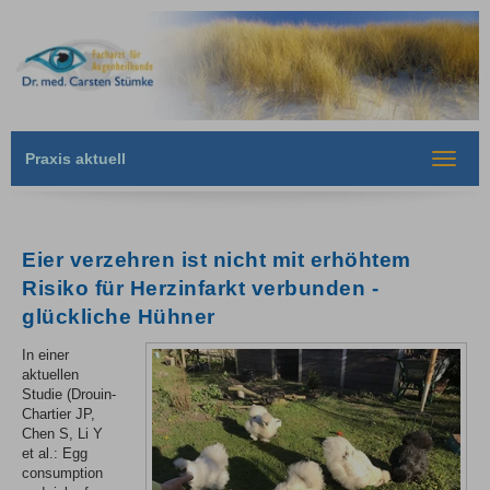
Praxis aktuell
Toggle
navigat
Eier verzehren ist nicht mit erhöhtem
Risiko für Herzinfarkt verbunden -
glückliche Hühner
In einer
aktuellen
Studie (Drouin-
Chartier JP,
Chen S, Li Y
et al.: Egg
consumption