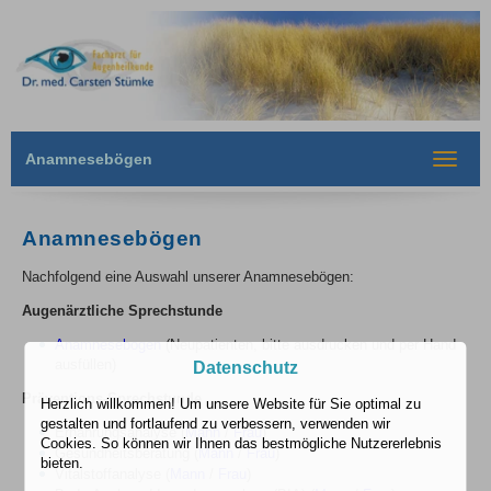
Anamnesebögen
Toggle
navigat
Anamnesebögen
Nachfolgend eine Auswahl unserer Anamnesebögen:
Augenärztliche Sprechstunde
Anamnesebogen
(Neupatienten, bitte ausdrucken und per Hand
ausfüllen)
Datenschutz
Präventions-Sprechstunde
Herzlich willkommen! Um unsere Website für Sie optimal zu
gestalten und fortlaufend zu verbessern, verwenden wir
Ernährungsanalyse (
Mann
/
Frau
)
Cookies. So können wir Ihnen das bestmögliche Nutzererlebnis
Gesundheitsberatung (
Mann
/
Frau
)
bieten.
Vitalstoffanalyse (
Mann
/
Frau
)