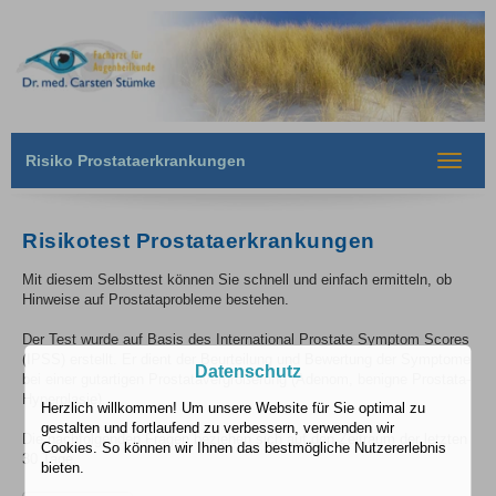
Risiko Prostataerkrankungen
Toggle
navigat
Risikotest Prostataerkrankungen
Mit diesem Selbsttest können Sie schnell und einfach ermitteln, ob
Hinweise auf Prostataprobleme bestehen.
Der Test wurde auf Basis des International Prostate Symptom Scores
(IPSS) erstellt. Er dient der Beurteilung und Bewertung der Symptome
Datenschutz
bei einer gutartigen Prostatavergrößerung (Adenom, benigne Prostata-
Hyperplasie).
Herzlich willkommen! Um unsere Website für Sie optimal zu
gestalten und fortlaufend zu verbessern, verwenden wir
Die nachfolgenden Fragen beziehen sich auf den Zeitraum der letzten
Cookies. So können wir Ihnen das bestmögliche Nutzererlebnis
30 Tage.
bieten.