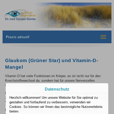
Praxis aktuell
Toggle
navigat
Glaukom (Grüner Star) und Vitamin-D-
Mangel
Vitamin D hat viele Funktionen im Körper, es ist nicht nur für den
Knochstoffewechsel da, sondern hat für unsere Nervenzellen
wesentliche Bedeutung.
Datenschutz
Eine koreanische Studie mit über 6000 Teilnehmern zeigte 2014 einen
Herzlich willkommen! Um unsere Website für Sie optimal zu
Zusammenhang zwischen Glaukom (Grünem Star) und der Vitamin-D-
gestalten und fortlaufend zu verbessern, verwenden wir
Versorgung.
Cookies. So können wir Ihnen das bestmögliche Nutzererlebnis
Niedrige Vitamin-D-Spiegel waren mit einem höheren Risiko für
bieten.