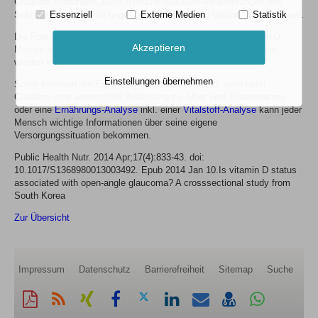
Glaukom verbunden. Auch typische Glaukom-Veränderungen des
Essenziell
Externe Medien
Statistik
Sehnervens waren mit ungenügender Vitamin-D-Versorgung gekoppelt.
Die Forscher dieser Studie schließen daraus, dass ein Vitamin-D-
Akzeptieren
Mangel als potentieller Risikofaktor für das Glaukom angesehen
werden kann.
Einstellungen übernehmen
Somit kommen der Ernährung und dem Lebensstil auch beim
Glaukom eine wesentliche Bedeutung zu. Über eine Blutentnahme
oder eine
Ernährungs-Analyse
inkl. einer
Vitalstoff-Analyse
kann jeder
Mensch wichtige Informationen über seine eigene
Versorgungssituation bekommen.
Public Health Nutr. 2014 Apr;17(4):833-43. doi:
10.1017/S1368980013003492. Epub 2014 Jan 10.Is vitamin D status
associated with open-angle glaucoma? A crosssectional study from
South Korea
Zur Übersicht
Impressum
Datenschutz
Barrierefreiheit
Sitemap
Suche
Diese
RSS-
Auf
Auf
Auf
Auf
Per
vCard
Auf
Seite
Feed
Xing
Facebook
Twitter
LinkedIn
Mail
speichern
Whatsapp