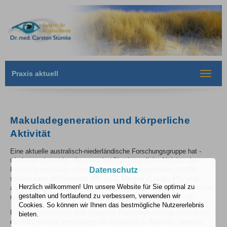
Praxis aktuell
Toggle
navigat
Makuladegeneration und körperliche
Aktivität
Eine aktuelle australisch-niederländische Forschungsgruppe hat -
wiederum - bestätigt, dass regelmäßige körperliche Aktivität das
Risiko für eine späte altersbedingte Makuladegeneration (AMD)
Datenschutz
senken kann (McGuinness MB, Le J, Mitchell P, et al.: Physical
Herzlich willkommen! Um unsere Website für Sie optimal zu
activity and age-related macular degeneration: A systematic literature
gestalten und fortlaufend zu verbessern, verwenden wir
review and meta-analysis. Am J Ophthalmol 2017; 180: 29–38).
Cookies. So können wir Ihnen das bestmögliche Nutzererlebnis
Für uns alle ist daher eine geeignete Prävention wichtig, speziell bei
bieten.
der AMD sind es Vermeidung von Risiken (u.a. Rauchen, direktes