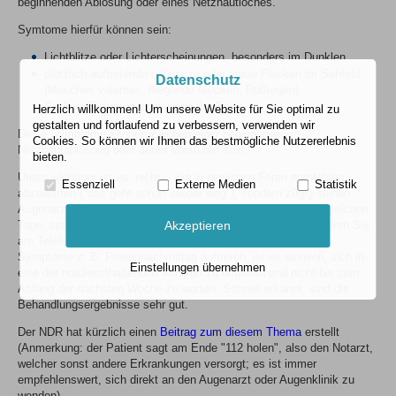
beginnenden Ablösung oder eines Netzhautloches.
Symtome hierfür können sein:
Lichtblitze oder Lichterscheinungen, besonders im Dunklen
plötzlich auftretende schwarze oder graue Flecken im Sehfeld
Datenschutz
(Mouches volantes, fliegende Mücken, Rußregen)
Größere Schatten, meist von der Seite
Herzlich willkommen! Um unsere Website für Sie optimal zu
gestalten und fortlaufend zu verbessern, verwenden wir
Diese Symptome können Zeichen einer beginnenden
Cookies. So können wir Ihnen das bestmögliche Nutzererlebnis
Netzhautablösung oder deren Vorstufen sein.
bieten.
Umso wichtiger ist es, nicht - wie in gewissen Foren empfohlen -
Essenziell
Externe Medien
Statistik
abzuwarten ("das geht schon wieder weg"), sondern zügig seinen
Augenarzt zu per Telefon kontaktieren. Zügig heißt hier: am gleichen
Tage, spätestens zum nächsten Sprechstundenbeginn; schildern Sie
Akzeptieren
am Telefon möglichst genau Ihre Beschwerden. Sollten diese
Symptome z. B. Freitagnachmittag auftreten, ist es sinnvoll, sich in
Einstellungen übernehmen
eine der notdiensthabenden Kliniken zu begeben und nicht bis zum
Anfang der nächsten Woche zu warten. Schnell erkannt, sind die
Behandlungsergebnisse sehr gut.
Der NDR hat kürzlich einen
Beitrag zum diesem Thema
erstellt
(Anmerkung: der Patient sagt am Ende "112 holen", also den Notarzt,
welcher sonst andere Erkrankungen versorgt; es ist immer
empfehlenswert, sich direkt an den Augenarzt oder Augenklinik zu
wenden).